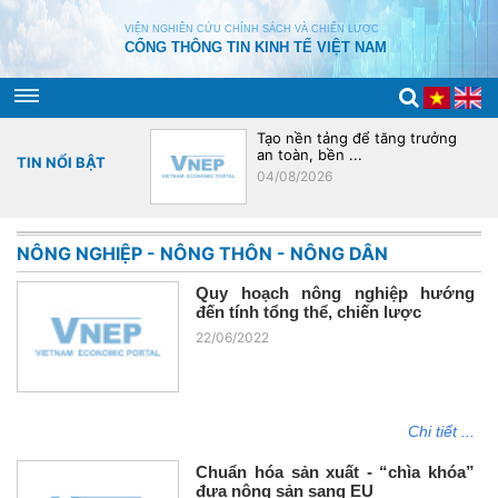
VIỆN NGHIÊN CỨU CHÍNH SÁCH VÀ CHIẾN LƯỢC
CỔNG THÔNG TIN KINH TẾ VIỆT NAM
úc chuỗi cung ứng
Tạo nền tảng để tăng trưởng
an toàn, bền ...
TIN NỔI BẬT
04/08/2026
NÔNG NGHIỆP - NÔNG THÔN - NÔNG DÂN
Quy hoạch nông nghiệp hướng
đến tính tổng thể, chiến lược
22/06/2022
Chi tiết ...
Chuẩn hóa sản xuất - “chìa khóa”
đưa nông sản sang EU