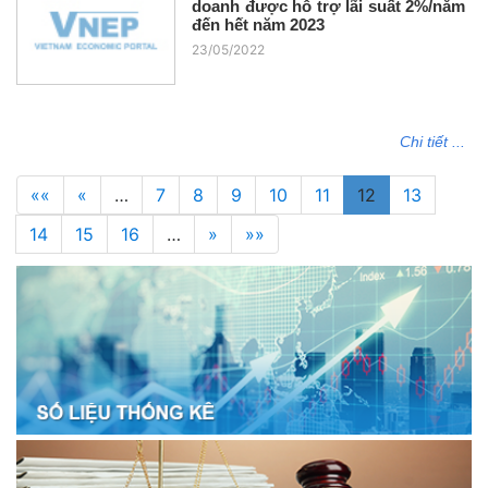
doanh được hỗ trợ lãi suất 2%/năm
đến hết năm 2023
23/05/2022
Chi tiết ...
««
«
…
7
8
9
10
11
12
13
14
15
16
…
»
»»