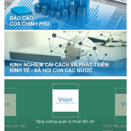
Tăng cường quản lý thuế đối với
c động của việc
Thúc đẩy phát 
...
lượng ...