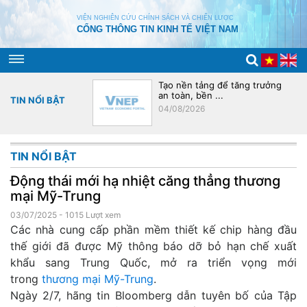
VIỆN NGHIÊN CỨU CHÍNH SÁCH VÀ CHIẾN LƯỢC
CỔNG THÔNG TIN KINH TẾ VIỆT NAM
úc chuỗi cung ứng
Tạo nền tảng để tăng trưởng
an toàn, bền ...
TIN NỔI BẬT
04/08/2026
TIN NỔI BẬT
Động thái mới hạ nhiệt căng thẳng thương
mại Mỹ-Trung
03/07/2025
- 1015 Lượt xem
Các nhà cung cấp phần mềm thiết kế chip hàng đầu
thế giới đã được Mỹ thông báo dỡ bỏ hạn chế xuất
khẩu sang Trung Quốc, mở ra triển vọng mới
trong
thương mại Mỹ-Trung
.
Ngày 2/7, hãng tin Bloomberg dẫn tuyên bố của Tập