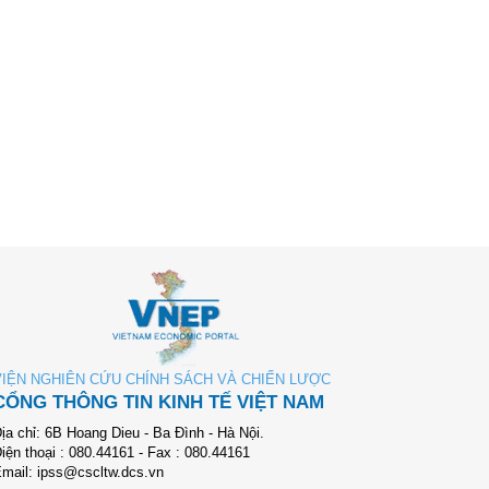
VIỆN NGHIÊN CỨU CHÍNH SÁCH VÀ CHIẾN LƯỢC
CỔNG THÔNG TIN KINH TẾ VIỆT NAM
ịa chỉ: 6B Hoang Dieu - Ba Đình - Hà Nội.
iện thoại : 080.44161 - Fax : 080.44161
mail: ipss@cscltw.dcs.vn