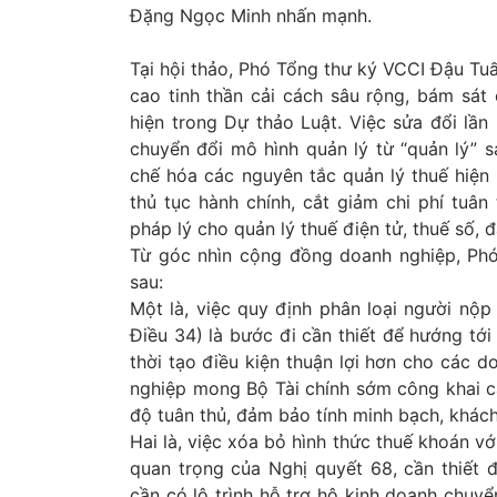
Đặng Ngọc Minh nhấn mạnh.
Tại hội thảo, Phó Tổng thư ký VCCI Đậu Tu
cao tinh thần cải cách sâu rộng, bám sá
hiện trong Dự thảo Luật. Việc sửa đổi lầ
c trạng tăng
Phát triển tín
Vai trò của tài
Ảnh 
chuyển đổi mô hình quản lý từ “quản lý” s
ởng xanh của
dụng xanh vì
chính khí hậu ...
chuyể
chế hóa các nguyên tắc quản lý thuế hiện
mục ...
...
thủ tục hành chính, cắt giảm chi phí tuân 
pháp lý cho quản lý thuế điện tử, thuế số,
Từ góc nhìn cộng đồng doanh nghiệp, Phó
sau:
Một là, việc quy định phân loại người nộp 
Điều 34) là bước đi cần thiết để hướng tới
thời tạo điều kiện thuận lợi hơn cho các d
nghiệp mong Bộ Tài chính sớm công khai các
độ tuân thủ, đảm bảo tính minh bạch, khách
Hai là, việc xóa bỏ hình thức thuế khoán v
quan trọng của Nghị quyết 68, cần thiết 
cần có lộ trình hỗ trợ hộ kinh doanh chuy