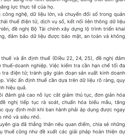
năng lực thực tế của họ.
 công nghệ, dữ liệu lớn, và chuyển đổi số trong quản
ái thuế điện tử, dịch vụ số, kết nối liên thông dữ liệu
iên, đề nghị Bộ Tài chính xây dựng lộ trình triển khai
ứng, đảm bảo dữ liệu được bảo mật, an toàn và không
 thuế và ấn định thuế (Điều 22, 24, 25), đề nghị đảm
 thuế-doanh nghiệp. Việc kiểm tra cần hạn chế tối đa
 tra điện tử; tránh gây gián đoạn sản xuất kinh doanh
. Việc ấn định thuế cần dựa trên dữ liệu rõ ràng, quy
nh hiệu quả.
ôi đánh giá cao nỗ lực cắt giảm thủ tục, đơn giản hóa
 đề nghị tiếp tục rà soát, chuẩn hóa biểu mẫu, tăng
ác quy định mới khi ban hành phải áp dụng được ngay
p nhỏ và siêu nhỏ.
chuyên gia đã thẳng thắn nêu quan điểm, chia sẻ những
vụ thuế cũng như đề xuất các giải pháp hoàn thiện dự