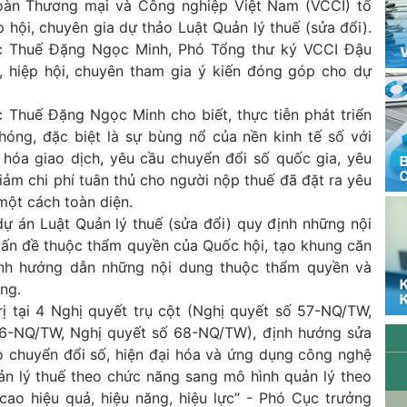
oàn Thương mại và Công nghiệp Việt Nam (VCCI) tổ
p hội, chuyên gia dự thảo Luật Quản lý thuế (sửa đổi).
c Thuế Đặng Ngọc Minh, Phó Tổng thư ký VCCI Đậu
, hiệp hội, chuyên tham gia ý kiến đóng góp cho dự
c Thuế Đặng Ngọc Minh cho biết, thực tiễn phát triển
hóng, đặc biệt là sự bùng nổ của nền kinh tế số với
 hóa giao dịch, yêu cầu chuyển đổi số quốc gia, yêu
giảm chi phí tuân thủ cho người nộp thuế đã đặt ra yêu
một cách toàn diện.
ự án Luật Quản lý thuế (sửa đổi) quy định những nội
vấn đề thuộc thẩm quyền của Quốc hội, tạo khung căn
hính hướng dẫn những nội dung thuộc thẩm quyền và
ng.
ị tại 4 Nghị quyết trụ cột (Nghị quyết số 57-NQ/TW,
66-NQ/TW, Nghị quyết số 68-NQ/TW), định hướng sửa
ào chuyển đổi số, hiện đại hóa và ứng dụng công nghệ
ản lý thuế theo chức năng sang mô hình quản lý theo
ao hiệu quả, hiệu năng, hiệu lực” - Phó Cục trưởng