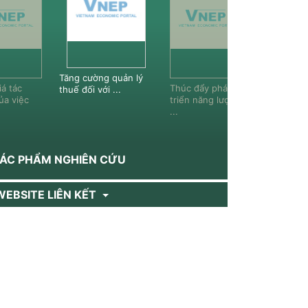
Tăng cường quản lý
á tác
Thúc đẩy phát
Thực trạ
thuế đối với ...
ủa việc
triển năng lượng
trưởng x
...
...
ÁC PHẨM NGHIÊN CỨU
WEBSITE LIÊN KẾT