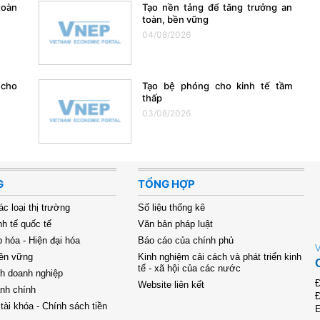
toàn
Tạo nền tảng để tăng trưởng an
toàn, bền vững
04/08/2026
 cho
Tạo bệ phóng cho kinh tế tầm
thấp
03/08/2026
G
TỔNG HỢP
ác loại thị trường
Số liệu thống kê
nh tế quốc tế
Văn bản pháp luật
 hóa - Hiện đại hóa
Báo cáo của chính phủ
bền vững
Kinh nghiệm cải cách và phát triển kinh
tế - xã hội của các nước
nh doanh nghiệp
Đ
Website liên kết
ành chính
Đ
tài khóa - Chính sách tiền
E