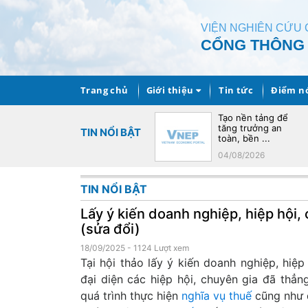
VIỆN NGHIÊN CỨU 
CỔNG THÔNG T
Trang chủ
Giới thiệu
Tin tức
Điểm n
Tái cấu trúc chuỗi
Tạo nền tảng để
cung ứng toàn cầu
tăng trưởng an
TIN NỔI BẬT
toàn, bền ...
05/08/2026
04/08/2026
TIN NỔI BẬT
Lấy ý kiến doanh nghiệp, hiệp hội,
(sửa đổi)
18/09/2025
- 1124 Lượt xem
Tại hội thảo lấy ý kiến doanh nghiệp, hiệp
đại diện các hiệp hội, chuyên gia đã thẳ
quá trình thực hiện
nghĩa vụ thuế
cũng như đ