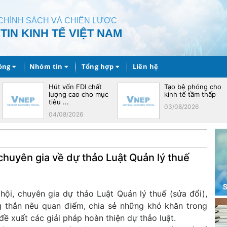
CHÍNH SÁCH VÀ CHIẾN LƯỢC
IN KINH TẾ VIỆT NAM
óng
Nhóm tin
Tổng hợp
Liên hệ
Hút vốn FDI chất
Tạo bệ phóng cho
lượng cao cho mục
kinh tế tầm thấp
tiêu ...
03/08/2026
04/08/2026
 chuyên gia về dự thảo Luật Quản lý thuế
 hội, chuyên gia dự thảo Luật Quản lý thuế (sửa đổi),
ng thắn nêu quan điểm, chia sẻ những khó khăn trong
ề xuất các giải pháp hoàn thiện dự thảo luật.