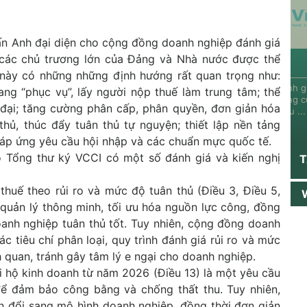
ấn Anh đại diện cho cộng đồng doanh nghiệp đánh giá
t các chủ trương lớn của Đảng và Nhà nước được thể
n này có những những định hướng rất quan trọng như:
hưởng của
Tác động của nợ
Tác động của
Đánh gi
ang “phục vụ”, lấy người nộp thuế làm trung tâm; thể
n đổi công
công đến tăng
Fintech tới hiệu
động c
 đại; tăng cường phân cấp, phân quyền, đơn giản hóa
...
...
điều ...
thủ, thúc đẩy tuân thủ tự nguyện; thiết lập nền tảng
 đáp ứng yêu cầu hội nhập và các chuẩn mực quốc tế.
 Tổng thư ký VCCI có một số đánh giá và kiến nghị
T
thuế theo rủi ro và mức độ tuân thủ (Điều 3, Điều 5,
 quản lý thông minh, tối ưu hóa nguồn lực công, đồng
oanh nghiệp tuân thủ tốt. Tuy nhiên, cộng đồng doanh
 tiêu chí phân loại, quy trình đánh giá rủi ro và mức
 quan, tránh gây tâm lý e ngại cho doanh nghiệp.
ới hộ kinh doanh từ năm 2026 (Điều 13) là một yêu cầu
để đảm bảo công bằng và chống thất thu. Tuy nhiên,
ển đổi sang mô hình doanh nghiệp, đồng thời đơn giản