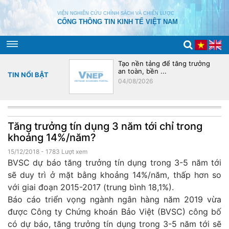
VIỆN NGHIÊN CỨU CHÍNH SÁCH VÀ CHIẾN LƯỢC
CỔNG THÔNG TIN KINH TẾ VIỆT NAM
úc chuỗi cung ứng
Tạo nền tảng để tăng trưởng
an toàn, bền ...
TIN NỔI BẬT
04/08/2026
Tăng trưởng tín dụng 3 năm tới chỉ trong
khoảng 14%/năm?
15/12/2018
- 1783 Lượt xem
BVSC dự báo tăng trưởng tín dụng trong 3-5 năm tới
sẽ duy trì ở mặt bằng khoảng 14%/năm, thấp hơn so
với giai đoạn 2015-2017 (trung bình 18,1%).
Báo cáo triển vọng ngành ngân hàng năm 2019 vừa
được Công ty Chứng khoán Bảo Việt (BVSC) công bố
có dự báo, tăng trưởng tín dụng trong 3-5 năm tới sẽ