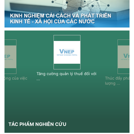
Tăng cường quản lý thuế đối với
c động của việc
Thúc đẩy phát 
...
lượng ...
TÁC PHẨM NGHIÊN CỨU